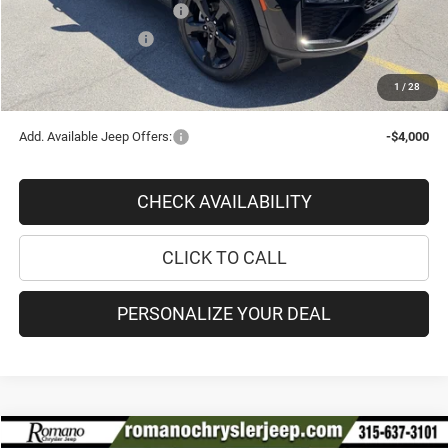
National Retail Bonus Cash
-$3,500
National Bonus Cash
-$1,000
PRICE AFTER REBATES:
$42,570
1
/
28
SAVINGS:
$8,235
Add. Available Jeep Offers:
-$4,000
CHECK AVAILABILITY
CLICK TO CALL
PERSONALIZE YOUR DEAL
Compare Vehicle